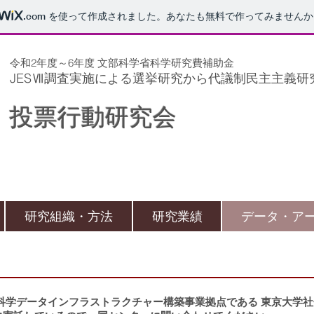
.com
を使って作成されました。あなたも無料で作ってみませんか
​令和2年度～6年度 文部科学省科学研究費補助金
JESⅦ調査実施による選挙研究から代議制民主主義
投票行動研究会
研究組織・方法
研究業績
データ・ア
科学データインフラストラクチャー構築事業拠点である 東京大学