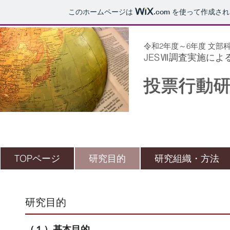
このホームページは
.com
を使って作成され
​令和2年度～6年度 文
JESⅦ調査実施に
投票行動
TOPページ
研究目的
研究組織・方法
研究目的
​（１）基本目的