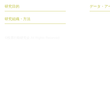
研究目的
データ・ア
研究組織・方法
©投票行動研究会 All Rights Reserved