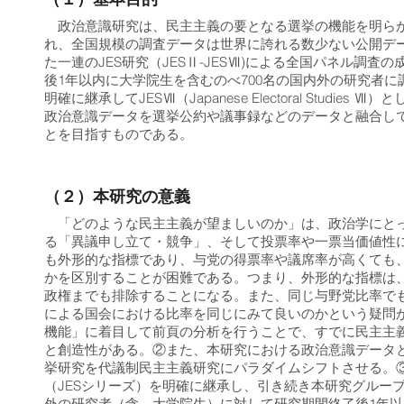
政治意識研究は、民主主義の要となる選挙の機能を明らか
れ、全国規模の調査データは世界に誇れる数少ない公開デ
た一連のJES研究（JESⅡ-JESⅦ)による全国パネル
後1年以内に大学院生を含むのべ700名の国内外の研究者に
明確に継承してJESⅦ（Japanese Electoral St
政治意識データを選挙公約や議事録などのデータと融合し
とを目指すものである。
（２）本研究の意義
「どのような民主主義が望ましいのか」は、政治学にとっ
る「異議申し立て・競争」、そして投票率や一票当価値性
も外形的な指標であり、与党の得票率や議席率が高くても
かを区別することが困難である。つまり、外形的な指標は
政権までも排除することになる。また、同じ与野党比率で
による国会における比率を同じにみて良いのかという疑問
機能」に着目して前頁の分析を行うことで、すでに民主主
と創造性がある。②また、本研究における政治意識データ
挙研究を代議制民主主義研究にパラダイムシフトさせる。
（JESシリーズ）を明確に継承し、引き続き本研究グルー
外の研究者（含、大学院生）に対して研究期間終了後1年